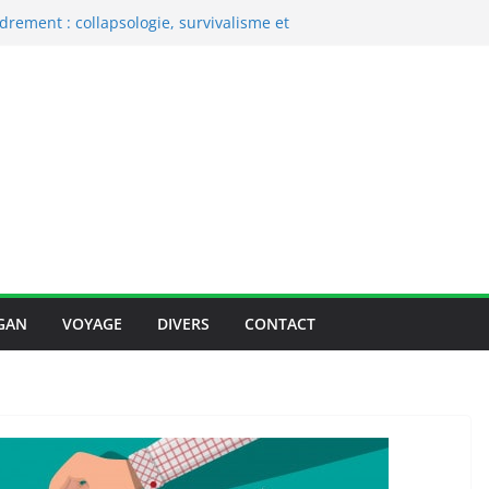
sainement en suivant un régime
arien ?
ndrement : collapsologie, survivalisme et
n Grèce : où sortir pour une soirée
s : Quels sont les produits naturels les
hes lavables : la démarche éco-
moment ?
GAN
VOYAGE
DIVERS
CONTACT