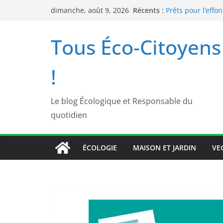
Comment manger 
Passer
Récents :
alimentaire végét
dimanche, août 9, 2026
au
Prêts pour l’effo
humour noir !
contenu
Tous Éco-Citoyens
La vie nocturne e
inoubliable
Artisanat antillai
!
plus populaires ?
Location de couc
responsable du 
Le blog Écologique et Responsable du
quotidien
ÉCOLOGIE
MAISON ET JARDIN
VE